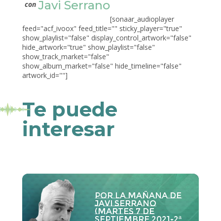
Javi Serrano
con
[sonaar_audioplayer
feed="acf_ivoox" feed_title="" sticky_player="true"
show_playlist="false" display_control_artwork="false"
hide_artwork="true" show_playlist="false"
show_track_market="false"
show_album_market="false" hide_timeline="false"
artwork_id=""]
Te puede
interesar
Por la Mañana de
Javi Serrano
(martes 7 de
septiembre 2021-2ª