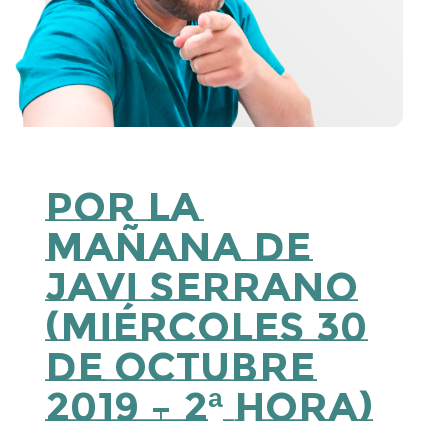
Por la
Mañana de
Javi Serrano
(Miércoles 30
de Octubre
2019 – 2ª hora)