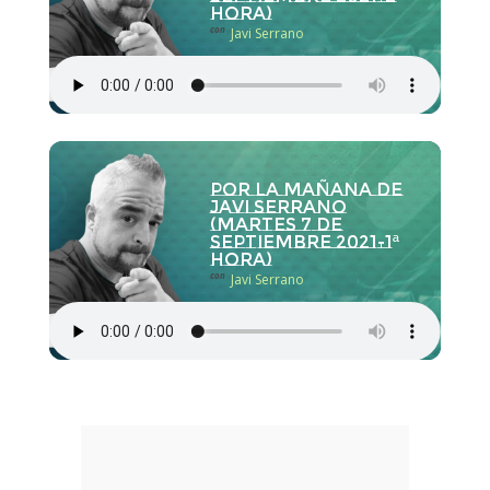
hora)
con
Javi Serrano
Por la Mañana de
Javi Serrano
(martes 7 de
septiembre 2021-1ª
hora)
con
Javi Serrano