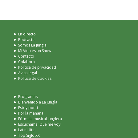
En directo
Podcasts
Somos La Jungla
Mi Vida es un Show
Contacto
Colabora
Política de privacidad
Aviso legal
Política de Cookies
Programas
Bienvenido a La Jungla
Estoy por ti
Por la mañana
Fórmula musical junglera
Escúchame ¡Que me voy!
Latin Hits
Top Siglo XX