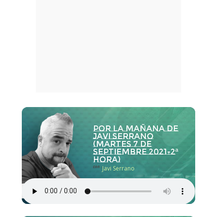
Por la Mañana de
Javi Serrano
(martes 7 de
septiembre 2021-2ª
hora)
con
Javi Serrano