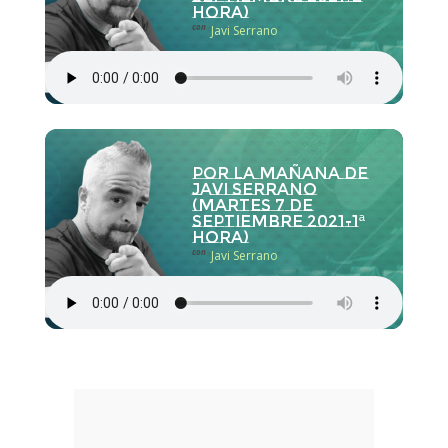
hora)
con
Javi Serrano
Por la Mañana de
Javi Serrano
(martes 7 de
septiembre 2021-1ª
hora)
con
Javi Serrano