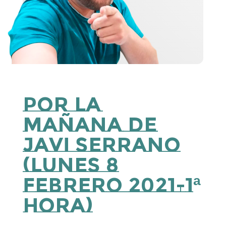
Por la
Mañana de
Javi Serrano
(lunes 8
febrero 2021-1ª
hora)