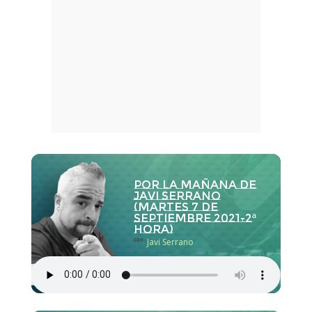
Por la Mañana de
Javi Serrano
(martes 7 de
septiembre 2021-2ª
hora)
con
Javi Serrano