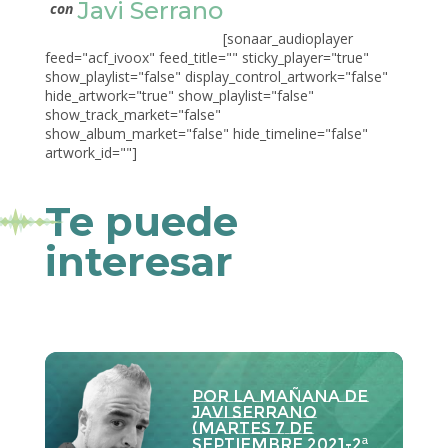
Javi Serrano
con
[sonaar_audioplayer
feed="acf_ivoox" feed_title="" sticky_player="true"
show_playlist="false" display_control_artwork="false"
hide_artwork="true" show_playlist="false"
show_track_market="false"
show_album_market="false" hide_timeline="false"
artwork_id=""]
Te puede
interesar
Por la Mañana de
Javi Serrano
(martes 7 de
septiembre 2021-2ª