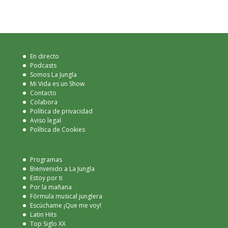
En directo
Podcasts
Somos La Jungla
Mi Vida es un Show
Contacto
Colabora
Política de privacidad
Aviso legal
Política de Cookies
Programas
Bienvenido a La Jungla
Estoy por ti
Por la mañana
Fórmula musical junglera
Escúchame ¡Que me voy!
Latin Hits
Top Siglo XX