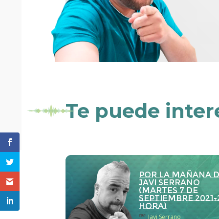
Te puede inter
Por la Mañana 
Javi Serrano
(martes 7 de
septiembre 2021-
hora)
con
Javi Serrano