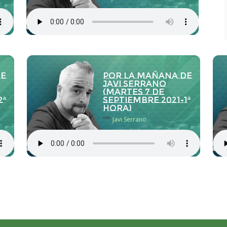
de
Por la Mañana de
Javi Serrano
(martes 7 de
2ª
septiembre 2021-1ª
hora)
con
Javi Serrano