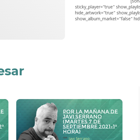
[son
sticky_player="true" show_playli
hide_artwork="true" show_playli
show_album_market="false" hide
esar
de
Por la Mañana de
Javi Serrano
(martes 7 de
2ª
septiembre 2021-1ª
hora)
con
Javi Serrano