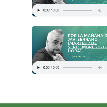
Por la Mañana 
Javi Serrano
(martes 7 de
septiembre 2021-
hora)
con
Javi Serrano