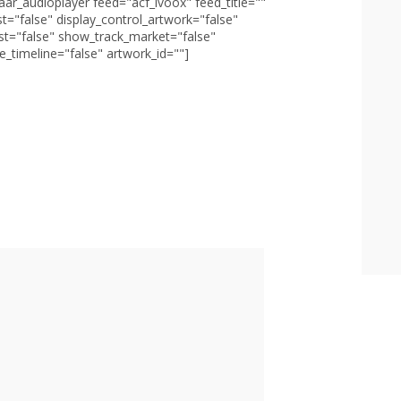
aar_audioplayer feed="acf_ivoox" feed_title=""
st="false" display_control_artwork="false"
st="false" show_track_market="false"
_timeline="false" artwork_id=""]