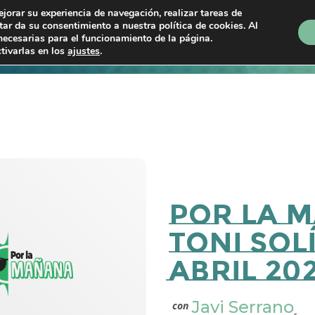
ejorar su experiencia de navegación, realizar tareas de
ptar da su consentimiento a nuestra política de cookies. Al
necesarias para el funcionamiento de la página.
Próximos shows
En directo
Programas
P
tivarlas en los
ajustes
.
Por la 
Toni Solí
Abril 202
Javi Serrano
con