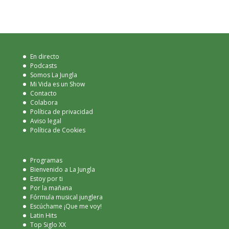
En directo
Podcasts
Somos La Jungla
Mi Vida es un Show
Contacto
Colabora
Política de privacidad
Aviso legal
Política de Cookies
Programas
Bienvenido a La Jungla
Estoy por ti
Por la mañana
Fórmula musical junglera
Escúchame ¡Que me voy!
Latin Hits
Top Siglo XX