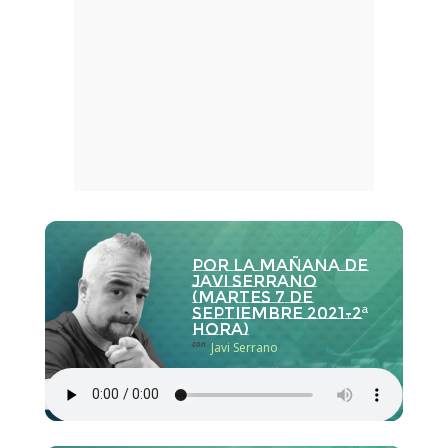
Por la Mañana de
Javi Serrano
(martes 7 de
septiembre 2021-2ª
hora)
con
Javi Serrano