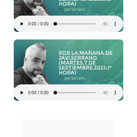
hora)
con
Javi Serrano
Por la Mañana de
Javi Serrano
(martes 7 de
septiembre 2021-1ª
hora)
con
Javi Serrano