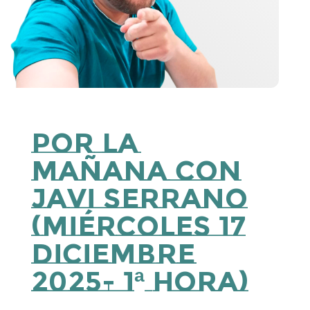
Por la
Mañana con
Javi Serrano
(Miércoles 17
Diciembre
2025- 1ª Hora)