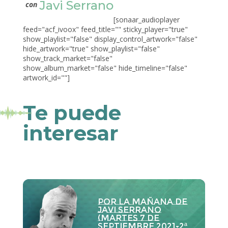
Javi Serrano
con
[sonaar_audioplayer
feed="acf_ivoox" feed_title="" sticky_player="true"
show_playlist="false" display_control_artwork="false"
hide_artwork="true" show_playlist="false"
show_track_market="false"
show_album_market="false" hide_timeline="false"
artwork_id=""]
Te puede
interesar
Por la Mañana de
Javi Serrano
(martes 7 de
septiembre 2021-2ª