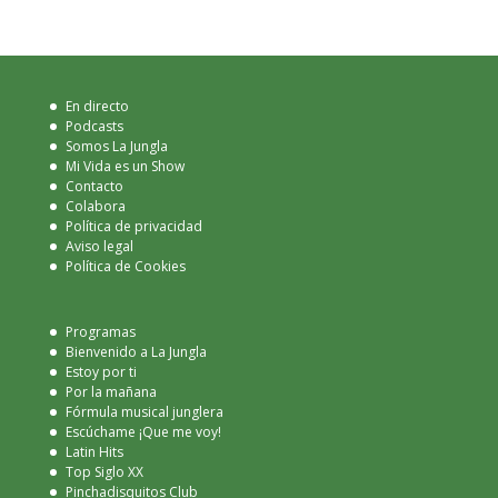
En directo
Podcasts
Somos La Jungla
Mi Vida es un Show
Contacto
Colabora
Política de privacidad
Aviso legal
Política de Cookies
Programas
Bienvenido a La Jungla
Estoy por ti
Por la mañana
Fórmula musical junglera
Escúchame ¡Que me voy!
Latin Hits
Top Siglo XX
Pinchadisquitos Club