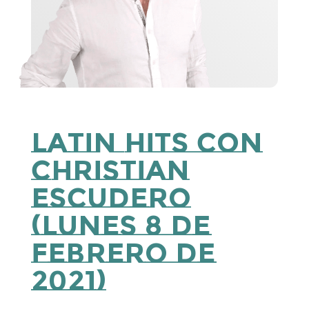
Latin Hits con
Christian
Escudero
(lunes 8 de
febrero de
2021)