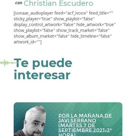
Christian Escudero
con
[sonaar_audioplayer feed="acf_ivoox" feed_title=""
sticky_player="true" show_playlist="false"
display_control_artwork="false" hide_artwork="true"
show_playlist="false" show_track_market="false"
show_album_market="false" hide_timeline="false"
artwork_id=""]
Te puede
interesar
Por la Mañana de
Javi Serrano
(martes 7 de
septiembre 2021-2ª
hora)