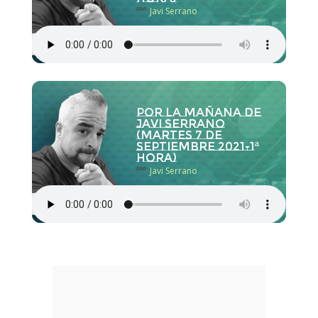
con
Javi Serrano
Por la Mañana de
Javi Serrano
(martes 7 de
septiembre 2021-1ª
hora)
con
Javi Serrano