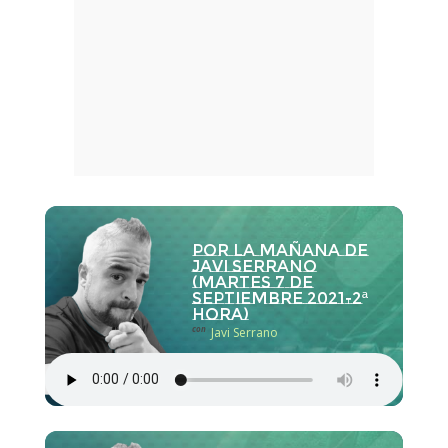
Por la Mañana de
Javi Serrano
(martes 7 de
septiembre 2021-2ª
hora)
con
Javi Serrano