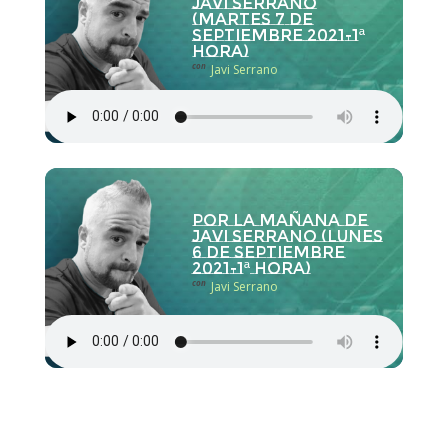
Javi Serrano
(martes 7 de
septiembre 2021-1ª
hora)
con
Javi Serrano
Por la Mañana de
Javi Serrano (lunes
6 de septiembre
2021-1ª hora)
con
Javi Serrano