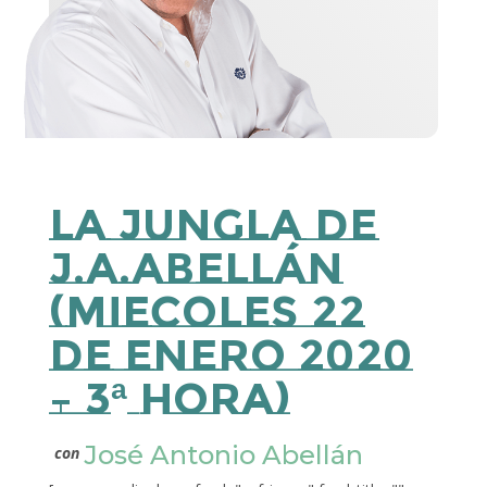
La Jungla de
J.A.Abellán
(Miecoles 22
de Enero 2020
– 3ª Hora)
José Antonio Abellán
con