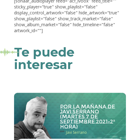
[sonaar_audioplayer feed="acf_ivoox" feed_title=""
sticky_player="true" show_playlist="false"
display_control_artwork="false" hide_artwork="true"
show_playlist="false" show_track_market="false"
show_album_market="false" hide_timeline="false"
artwork_id=""]
Te puede
interesar
Por la Mañana de
Javi Serrano
(martes 7 de
septiembre 2021-2ª
hora)
con
Javi Serrano