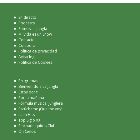
En directo
Podcasts
Somos La Jungla
Mi Vida es un Show
Contacto
Colabora
Política de privacidad
Aviso legal
Política de Cookies
Programas
Bienvenido a La Jungla
Estoy por ti
Por la mañana
Fórmula musical junglera
Escúchame ¡Que me voy!
Latin Hits
Top Siglo XX
Pinchadisquitos Club
Oh Cielos!