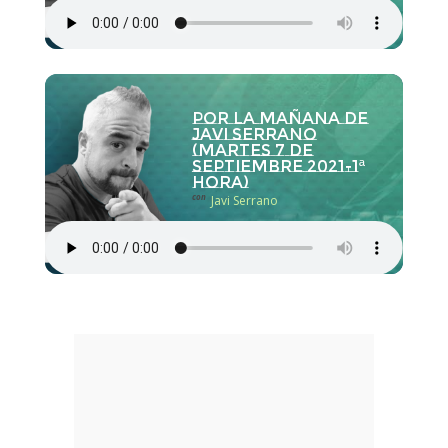
Por la Mañana de
Javi Serrano
(martes 7 de
septiembre 2021-1ª
hora)
con
Javi Serrano