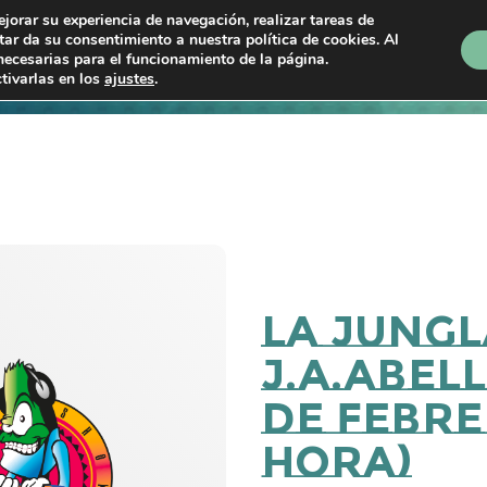
ejorar su experiencia de navegación, realizar tareas de
ptar da su consentimiento a nuestra política de cookies. Al
necesarias para el funcionamiento de la página.
Próximos shows
En directo
Programas
P
tivarlas en los
ajustes
.
La Jungl
J.A.Abel
de Febre
Hora)