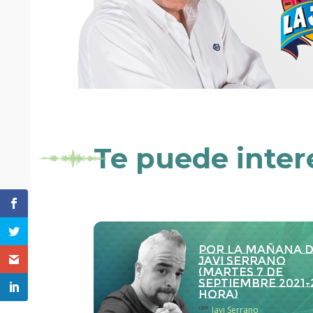
Te puede inter
Por la Mañana 
Javi Serrano
(martes 7 de
septiembre 2021-
hora)
con
Javi Serrano