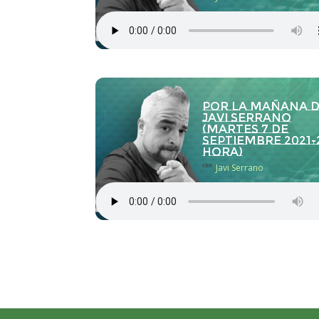
Por la Mañana 
Javi Serrano
(martes 7 de
septiembre 2021-
hora)
con
Javi Serrano