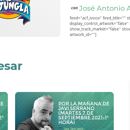
José Antonio 
con
feed="acf_ivoox" feed_title="" s
display_control_artwork="false"
show_track_market="false" show
artwork_id=""]
esar
de
Por la Mañana de
Javi Serrano
(martes 7 de
2ª
septiembre 2021-1ª
hora)
con
Javi Serrano