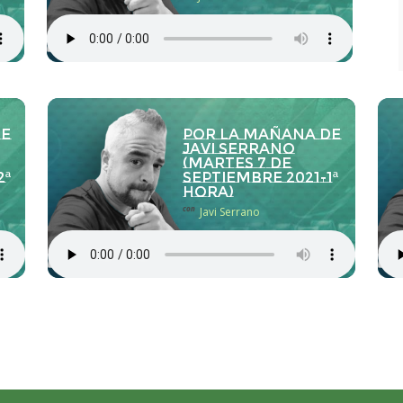
de
Por la Mañana de
Javi Serrano
(martes 7 de
2ª
septiembre 2021-1ª
hora)
con
Javi Serrano