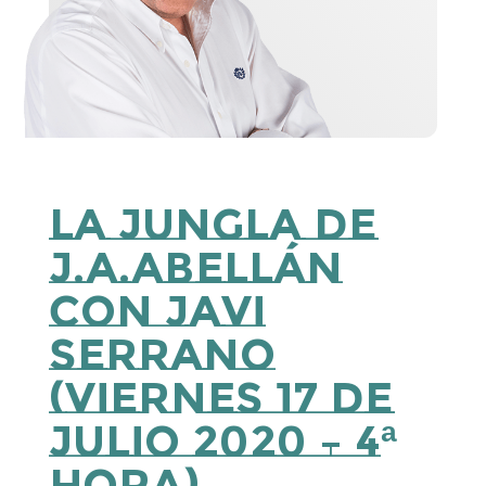
La Jungla de
J.A.Abellán
Con Javi
Serrano
(viernes 17 de
julio 2020 – 4ª
Hora)