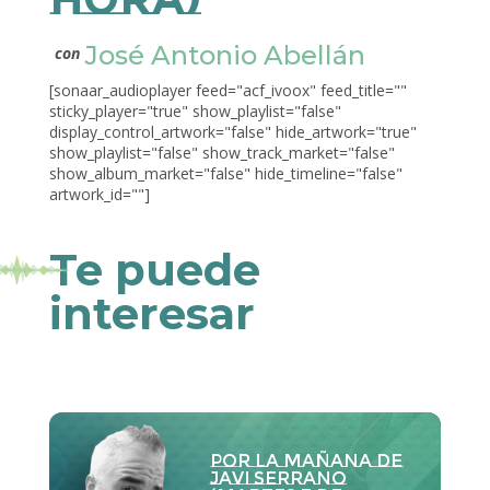
José Antonio Abellán
con
[sonaar_audioplayer feed="acf_ivoox" feed_title=""
sticky_player="true" show_playlist="false"
display_control_artwork="false" hide_artwork="true"
show_playlist="false" show_track_market="false"
show_album_market="false" hide_timeline="false"
artwork_id=""]
Te puede
interesar
Por la Mañana de
Javi Serrano