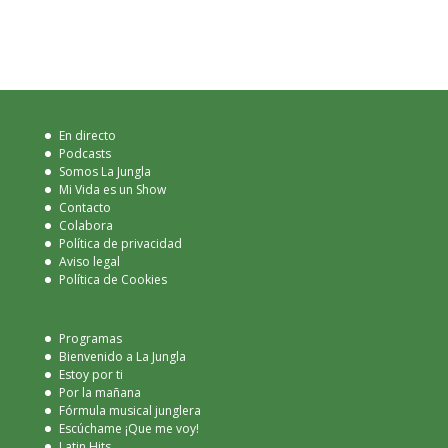
En directo
Podcasts
Somos La Jungla
Mi Vida es un Show
Contacto
Colabora
Política de privacidad
Aviso legal
Política de Cookies
Programas
Bienvenido a La Jungla
Estoy por ti
Por la mañana
Fórmula musical junglera
Escúchame ¡Que me voy!
Latin Hits