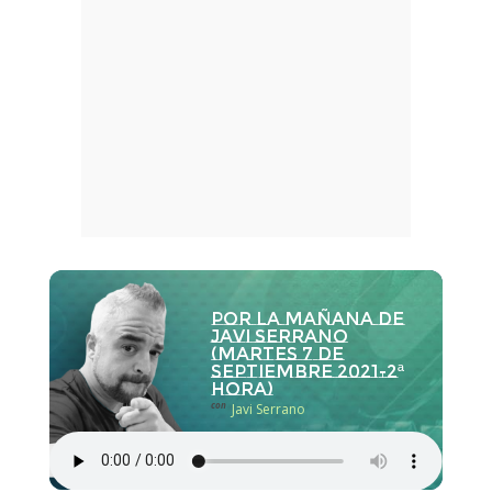
Por la Mañana de
Javi Serrano
(martes 7 de
septiembre 2021-2ª
hora)
con
Javi Serrano