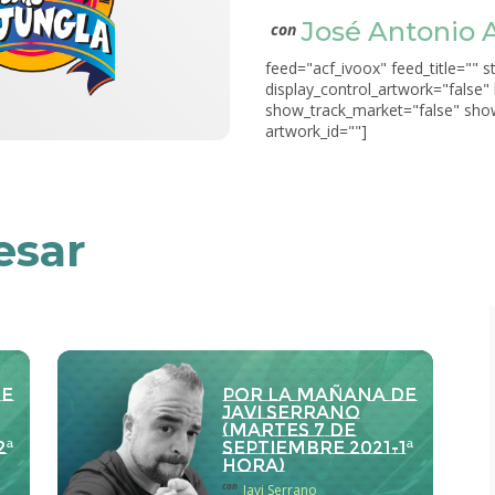
José Antonio 
con
feed="acf_ivoox" feed_title="" s
display_control_artwork="false"
show_track_market="false" show
artwork_id=""]
esar
de
Por la Mañana de
Javi Serrano
(martes 7 de
2ª
septiembre 2021-1ª
hora)
con
Javi Serrano