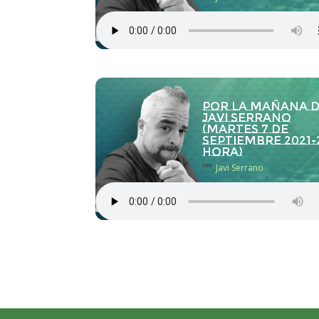
Por la Mañana 
Javi Serrano
(martes 7 de
septiembre 2021-
hora)
con
Javi Serrano