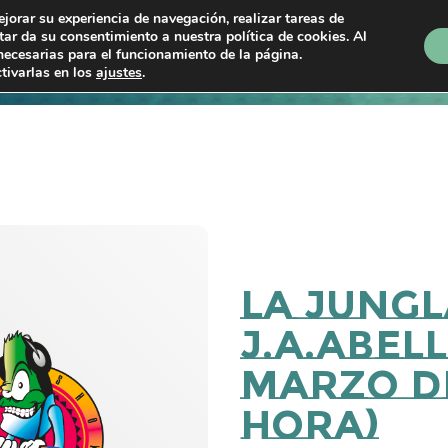
ejorar su experiencia de navegación, realizar tareas de
ptar da su consentimiento a nuestra política de cookies. Al
necesarias para el funcionamiento de la página.
Próximos shows
En directo
Programas
P
tivarlas en los
ajustes
.
La Jungl
J.A.Abell
marzo de
Hora)