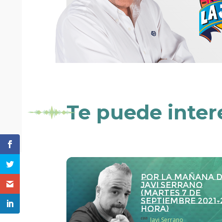
Te puede inter
Por la Mañana 
Javi Serrano
(martes 7 de
septiembre 2021-
hora)
con
Javi Serrano