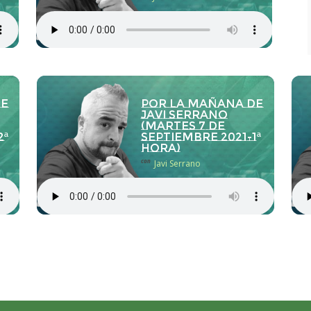
de
Por la Mañana de
Javi Serrano
(martes 7 de
2ª
septiembre 2021-1ª
hora)
con
Javi Serrano