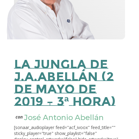
La Jungla de
J.A.Abellán (2
de Mayo de
2019 – 3ª Hora)
José Antonio Abellán
con
[sonaar_audioplayer feed="acf_ivoox" feed_title=""
sticky_player="true" show_playlist="false"