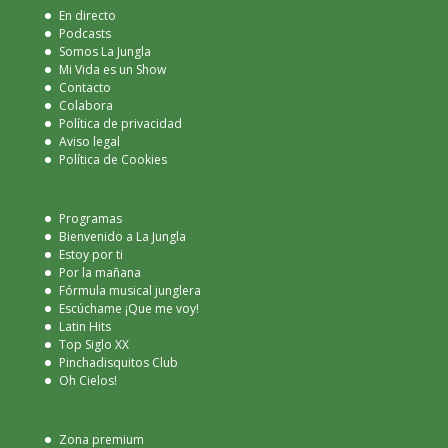
En directo
Podcasts
Somos La Jungla
Mi Vida es un Show
Contacto
Colabora
Política de privacidad
Aviso legal
Política de Cookies
Programas
Bienvenido a La Jungla
Estoy por ti
Por la mañana
Fórmula musical junglera
Escúchame ¡Que me voy!
Latin Hits
Top Siglo XX
Pinchadisquitos Club
Oh Cielos!
Zona premium