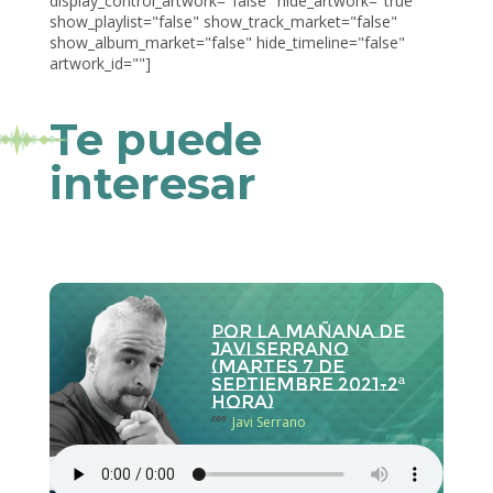
display_control_artwork="false" hide_artwork="true"
show_playlist="false" show_track_market="false"
show_album_market="false" hide_timeline="false"
artwork_id=""]
Te puede
interesar
Por la Mañana de
Javi Serrano
(martes 7 de
septiembre 2021-2ª
hora)
con
Javi Serrano