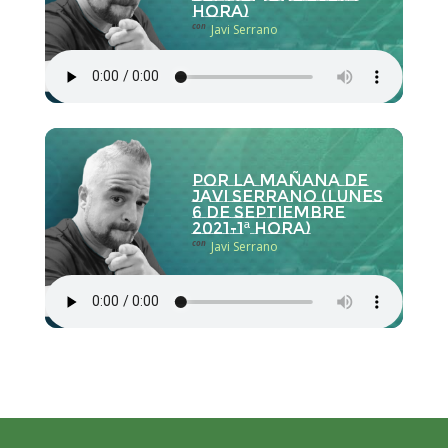
hora)
con
Javi Serrano
Por la Mañana de
Javi Serrano (lunes
6 de septiembre
2021-1ª hora)
con
Javi Serrano