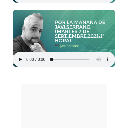
Por la Mañana de
Javi Serrano
(martes 7 de
septiembre 2021-1ª
hora)
con
Javi Serrano