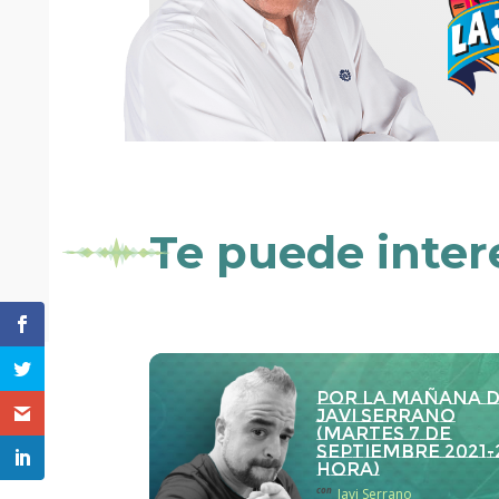
Te puede inter
Por la Mañana 
Javi Serrano
(martes 7 de
septiembre 2021-
hora)
con
Javi Serrano