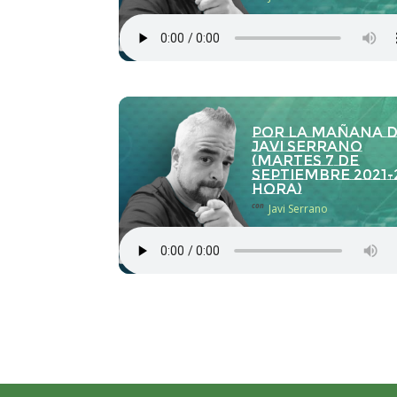
Por la Mañana 
Javi Serrano
(martes 7 de
septiembre 2021-
hora)
con
Javi Serrano