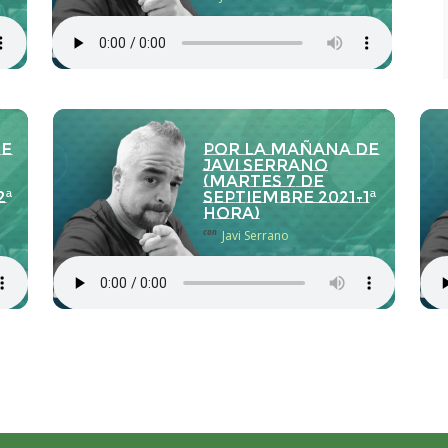
de
Por la Mañana de
Javi Serrano
(martes 7 de
2ª
septiembre 2021-1ª
hora)
con
Javi Serrano