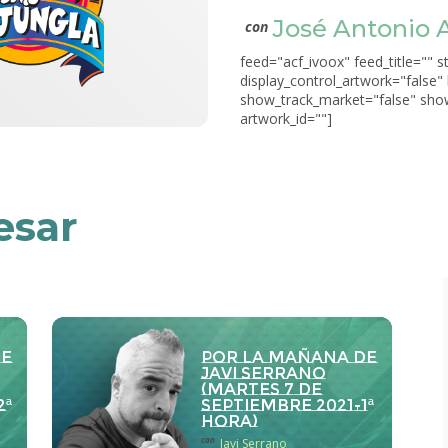
José Antonio 
con
feed="acf_ivoox" feed_title="" s
display_control_artwork="false"
show_track_market="false" show
artwork_id=""]
esar
de
Por la Mañana de
Javi Serrano
(martes 7 de
2ª
septiembre 2021-1ª
hora)
con
Javi Serrano