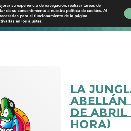
ejorar su experiencia de navegación, realizar tareas de
ptar da su consentimiento a nuestra política de cookies. Al
necesarias para el funcionamiento de la página.
Próximos shows
En directo
Programas
P
tivarlas en los
ajustes
.
La Jungl
Abellán 
de abril 
Hora)