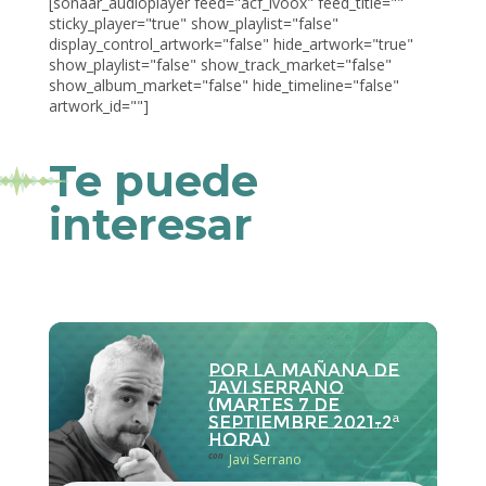
[sonaar_audioplayer feed="acf_ivoox" feed_title=""
sticky_player="true" show_playlist="false"
display_control_artwork="false" hide_artwork="true"
show_playlist="false" show_track_market="false"
show_album_market="false" hide_timeline="false"
artwork_id=""]
Te puede
interesar
Por la Mañana de
Javi Serrano
(martes 7 de
septiembre 2021-2ª
hora)
con
Javi Serrano