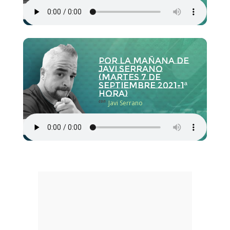
Por la Mañana de
Javi Serrano
(martes 7 de
septiembre 2021-1ª
hora)
con
Javi Serrano