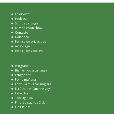
En directo
Podcasts
Somos La Jungla
Mi Vida es un Show
Contacto
Colabora
Política de privacidad
Aviso legal
Política de Cookies
Programas
Bienvenido a La Jungla
Estoy por ti
Por la mañana
Fórmula musical junglera
Escúchame ¡Que me voy!
Latin Hits
Top Siglo XX
Pinchadisquitos Club
Oh Cielos!