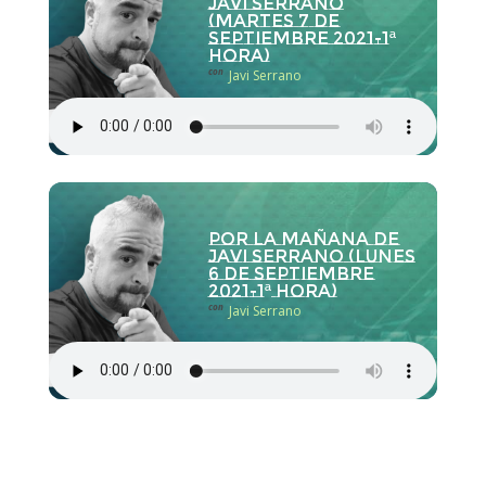
Javi Serrano
(martes 7 de
septiembre 2021-1ª
hora)
con
Javi Serrano
Por la Mañana de
Javi Serrano (lunes
6 de septiembre
2021-1ª hora)
con
Javi Serrano