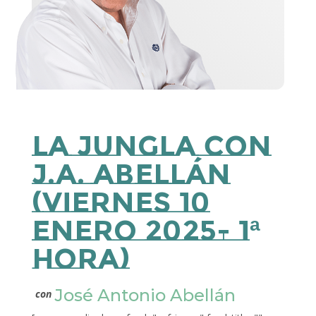
La Jungla con
J.A. Abellán
(Viernes 10
Enero 2025- 1ª
Hora)
José Antonio Abellán
con