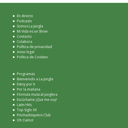
En directo
Podcasts
Somos La Jungla
Mi Vida es un Show
Contacto
Colabora
Política de privacidad
Aviso legal
Política de Cookies
Programas
Bienvenido a La Jungla
Estoy por ti
Por la mañana
Fórmula musical junglera
Escúchame ¡Que me voy!
Latin Hits
Top Siglo XX
Pinchadisquitos Club
Oh Cielos!