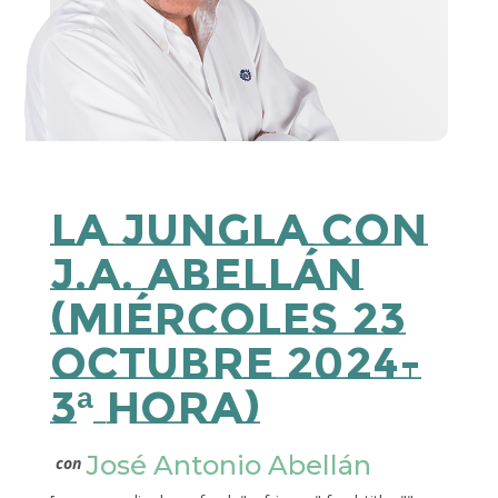
La Jungla con
J.A. Abellán
(Miércoles 23
Octubre 2024-
3ª Hora)
José Antonio Abellán
con