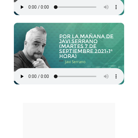
Por la Mañana de
Javi Serrano
(martes 7 de
septiembre 2021-1ª
hora)
con
Javi Serrano