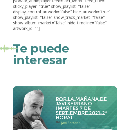
[sonaar_audioplayer feed="acf_ivoox" feed_title=""
sticky_player="true" show_playlist="false"
display_control_artwork="false" hide_artwork="true"
show_playlist="false" show_track_market="false"
show_album_market="false" hide_timeline="false"
artwork_id=""]
Te puede
interesar
Por la Mañana de
Javi Serrano
(martes 7 de
septiembre 2021-2ª
hora)
con
Javi Serrano