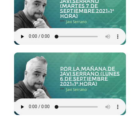
Javi Serrano
(martes 7 de
septiembre 2021-1ª
hora)
con
Javi Serrano
Por la Mañana de
Javi Serrano (lunes
6 de septiembre
2021-1ª hora)
con
Javi Serrano