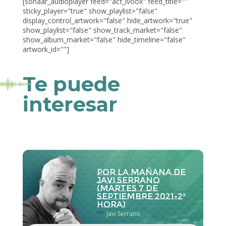
[sonaar_audioplayer feed="acf_ivoox" feed_title=""
sticky_player="true" show_playlist="false"
display_control_artwork="false" hide_artwork="true"
show_playlist="false" show_track_market="false"
show_album_market="false" hide_timeline="false"
artwork_id=""]
Te puede
interesar
Por la Mañana de
Javi Serrano
(martes 7 de
septiembre 2021-2ª
hora)
con
Javi Serrano