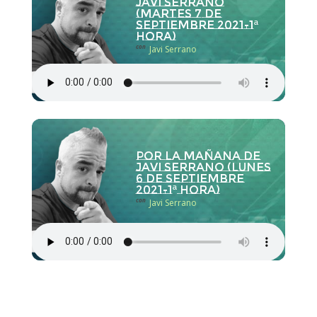
Javi Serrano
(martes 7 de
septiembre 2021-1ª
hora)
con
Javi Serrano
Por la Mañana de
Javi Serrano (lunes
6 de septiembre
2021-1ª hora)
con
Javi Serrano