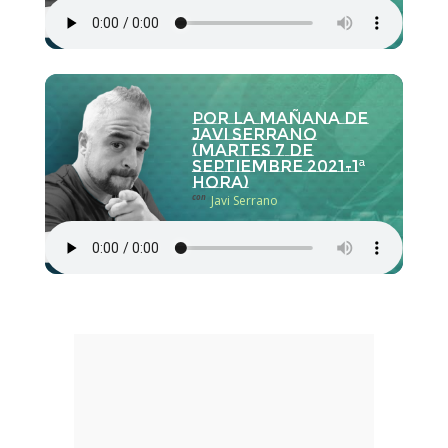
Por la Mañana de
Javi Serrano
(martes 7 de
septiembre 2021-1ª
hora)
con
Javi Serrano