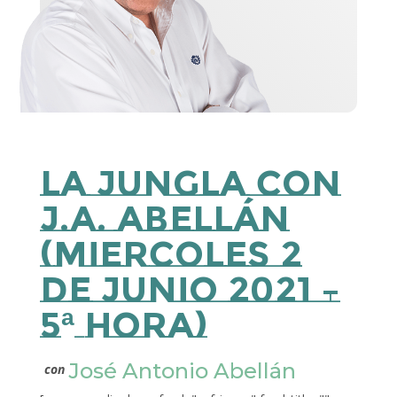
La Jungla con
J.A. Abellán
(miercoles 2
de junio 2021 –
5ª Hora)
José Antonio Abellán
con