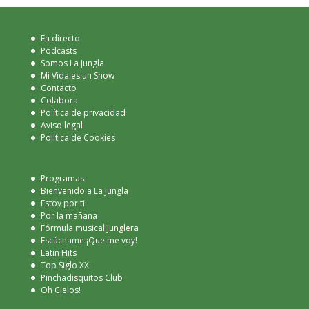
En directo
Podcasts
Somos La Jungla
Mi Vida es un Show
Contacto
Colabora
Política de privacidad
Aviso legal
Política de Cookies
Programas
Bienvenido a La Jungla
Estoy por ti
Por la mañana
Fórmula musical junglera
Escúchame ¡Que me voy!
Latin Hits
Top Siglo XX
Pinchadisquitos Club
Oh Cielos!