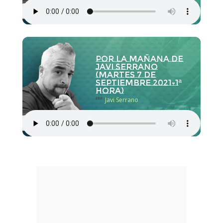
Por la Mañana de
Javi Serrano
(martes 7 de
septiembre 2021-1ª
hora)
con
Javi Serrano