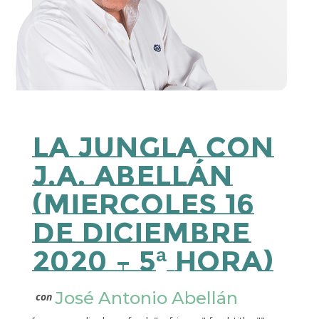
La Jungla con
J.A. Abellán
(miercoles 16
de diciembre
2020 – 5ª Hora)
José Antonio Abellán
con