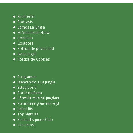
En directo
Podcasts
Somos La Jungla
Mi Vida es un Show
Contacto
Colabora
Política de privacidad
Aviso legal
Política de Cookies
Programas
Bienvenido a La Jungla
Estoy por ti
Por la mañana
Fórmula musical junglera
Escúchame ¡Que me voy!
Latin Hits
Top Siglo XX
Pinchadisquitos Club
Oh Cielos!