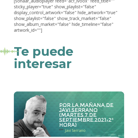
[sonaar_audioplayer feed="acf_ivoox" feed_title=""
sticky_player="true" show_playlist="false"
display_control_artwork="false" hide_artwork="true"
show_playlist="false" show_track_market="false"
show_album_market="false" hide_timeline="false"
artwork_id=""]
Te puede
interesar
Por la Mañana de
Javi Serrano
(martes 7 de
septiembre 2021-2ª
hora)
con
Javi Serrano