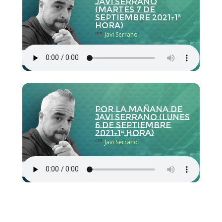
Javi Serrano
(martes 7 de
septiembre 2021-1ª
hora)
con
Javi Serrano
Por la Mañana de
Javi Serrano (lunes
6 de septiembre
2021-1ª hora)
con
Javi Serrano