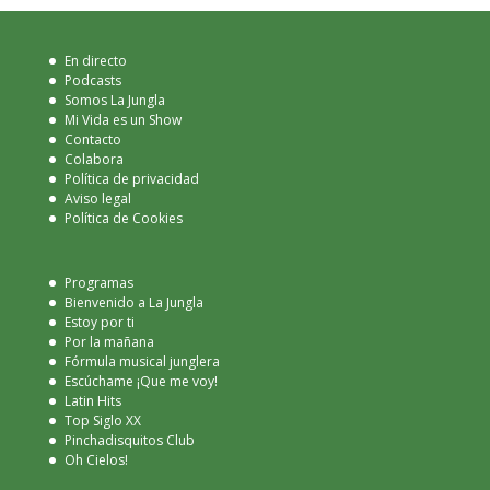
En directo
Podcasts
Somos La Jungla
Mi Vida es un Show
Contacto
Colabora
Política de privacidad
Aviso legal
Política de Cookies
Programas
Bienvenido a La Jungla
Estoy por ti
Por la mañana
Fórmula musical junglera
Escúchame ¡Que me voy!
Latin Hits
Top Siglo XX
Pinchadisquitos Club
Oh Cielos!