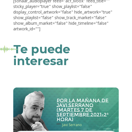
[sonaar_audioplayer feed="acf_ivoox" feed_title=""
sticky_player="true" show_playlist="false"
display_control_artwork="false" hide_artwork="true"
show_playlist="false" show_track_market="false"
show_album_market="false" hide_timeline="false"
artwork_id=""]
Te puede
interesar
Por la Mañana de
Javi Serrano
(martes 7 de
septiembre 2021-2ª
hora)
con
Javi Serrano