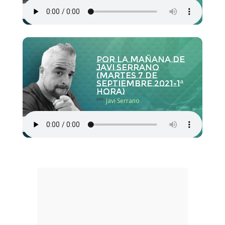
Por la Mañana de
Javi Serrano
(martes 7 de
septiembre 2021-1ª
hora)
con
Javi Serrano