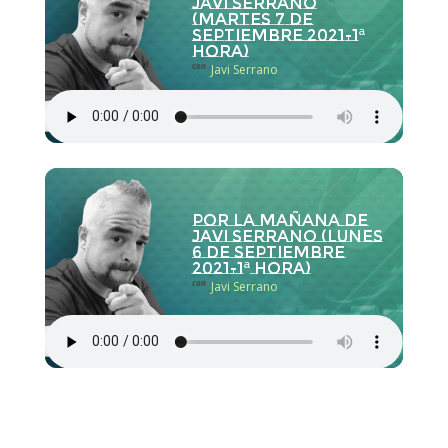
Javi Serrano
(martes 7 de
septiembre 2021-1ª
hora)
con
Javi Serrano
Por la Mañana de
Javi Serrano (lunes
6 de septiembre
2021-1ª hora)
con
Javi Serrano