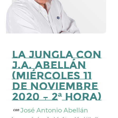
La Jungla con
J.A. Abellán
(miércoles 11
de noviembre
2020 – 2ª Hora)
José Antonio Abellán
con