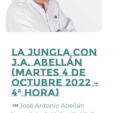
La Jungla con
J.A. Abellán
(martes 4 de
octubre 2022 –
4ª Hora)
José Antonio Abellán
con