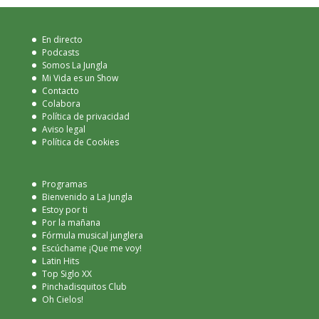
En directo
Podcasts
Somos La Jungla
Mi Vida es un Show
Contacto
Colabora
Política de privacidad
Aviso legal
Política de Cookies
Programas
Bienvenido a La Jungla
Estoy por ti
Por la mañana
Fórmula musical junglera
Escúchame ¡Que me voy!
Latin Hits
Top Siglo XX
Pinchadisquitos Club
Oh Cielos!