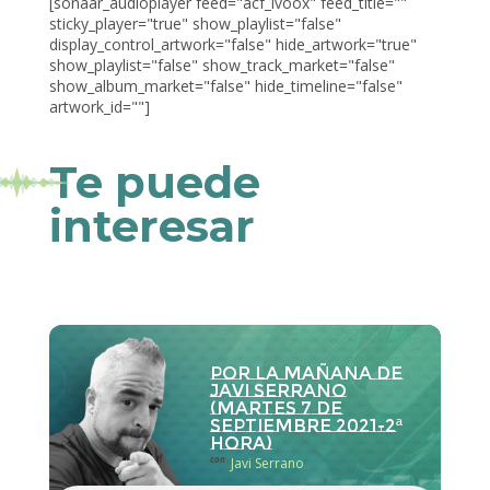
[sonaar_audioplayer feed="acf_ivoox" feed_title=""
sticky_player="true" show_playlist="false"
display_control_artwork="false" hide_artwork="true"
show_playlist="false" show_track_market="false"
show_album_market="false" hide_timeline="false"
artwork_id=""]
Te puede
interesar
Por la Mañana de
Javi Serrano
(martes 7 de
septiembre 2021-2ª
hora)
con
Javi Serrano