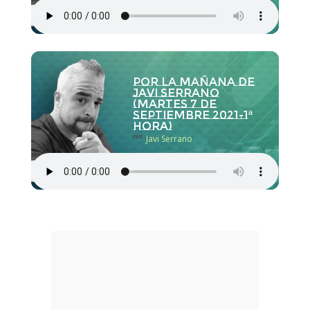
Por la Mañana de
Javi Serrano
(martes 7 de
septiembre 2021-1ª
hora)
con
Javi Serrano