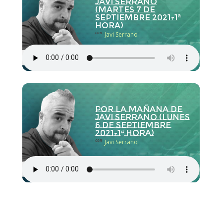
Javi Serrano
(martes 7 de
septiembre 2021-1ª
hora)
con
Javi Serrano
Por la Mañana de
Javi Serrano (lunes
6 de septiembre
2021-1ª hora)
con
Javi Serrano