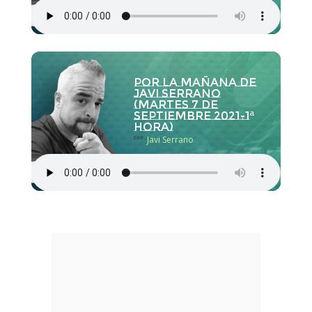
Por la Mañana de
Javi Serrano
(martes 7 de
septiembre 2021-1ª
hora)
con
Javi Serrano