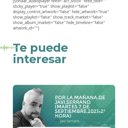
[sonaar_audioplayer feed="acf_ivoox" feed_title=""
sticky_player="true" show_playlist="false"
display_control_artwork="false" hide_artwork="true"
show_playlist="false" show_track_market="false"
show_album_market="false" hide_timeline="false"
artwork_id=""]
Te puede
interesar
Por la Mañana de
Javi Serrano
(martes 7 de
septiembre 2021-2ª
hora)
con
Javi Serrano