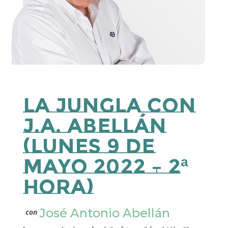
La Jungla con
J.A. Abellán
(lunes 9 de
mayo 2022 – 2ª
Hora)
José Antonio Abellán
con