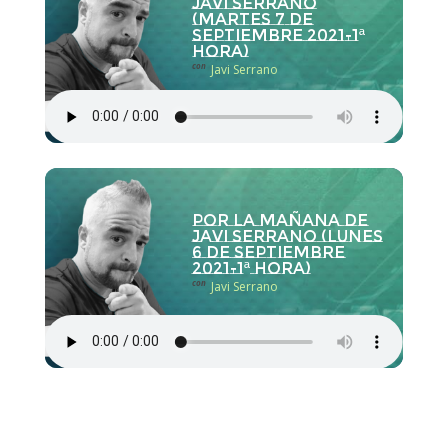
Javi Serrano
(martes 7 de
septiembre 2021-1ª
hora)
con
Javi Serrano
Por la Mañana de
Javi Serrano (lunes
6 de septiembre
2021-1ª hora)
con
Javi Serrano