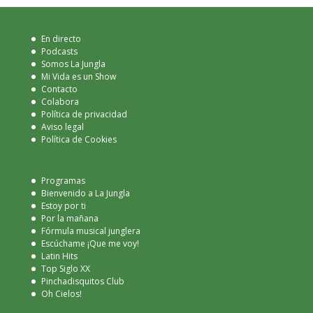
En directo
Podcasts
Somos La Jungla
Mi Vida es un Show
Contacto
Colabora
Política de privacidad
Aviso legal
Política de Cookies
Programas
Bienvenido a La Jungla
Estoy por ti
Por la mañana
Fórmula musical junglera
Escúchame ¡Que me voy!
Latin Hits
Top Siglo XX
Pinchadisquitos Club
Oh Cielos!