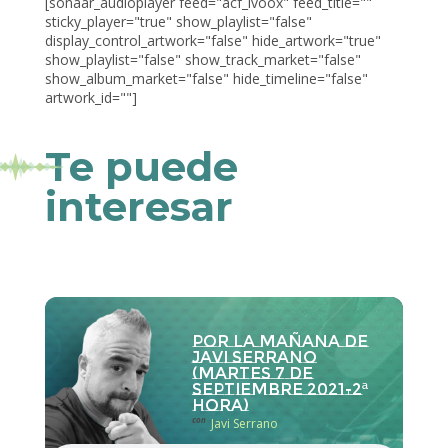
[sonaar_audioplayer feed="acf_ivoox" feed_title=""
sticky_player="true" show_playlist="false"
display_control_artwork="false" hide_artwork="true"
show_playlist="false" show_track_market="false"
show_album_market="false" hide_timeline="false"
artwork_id=""]
Te puede
interesar
Por la Mañana de
Javi Serrano
(martes 7 de
septiembre 2021-2ª
hora)
con
Javi Serrano