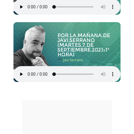
Por la Mañana de
Javi Serrano
(martes 7 de
septiembre 2021-1ª
hora)
con
Javi Serrano