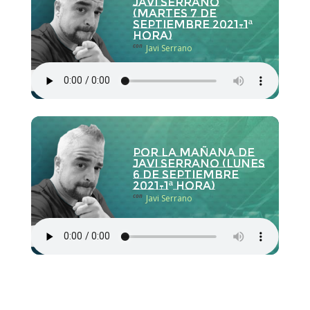
Javi Serrano
(martes 7 de
septiembre 2021-1ª
hora)
con
Javi Serrano
Por la Mañana de
Javi Serrano (lunes
6 de septiembre
2021-1ª hora)
con
Javi Serrano