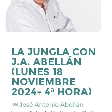
La Jungla con
J.A. Abellán
(Lunes 18
Noviembre
2024- 4ª Hora)
José Antonio Abellán
con