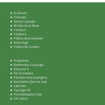
En directo
Podcasts
Somos La Jungla
Mi Vida es un Show
Contacto
Colabora
Política de privacidad
Aviso legal
Política de Cookies
Programas
Bienvenido a La Jungla
Estoy por ti
Por la mañana
Fórmula musical junglera
Escúchame ¡Que me voy!
Latin Hits
Top Siglo XX
Pinchadisquitos Club
Oh Cielos!