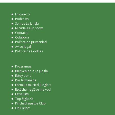
En directo
Podcasts
Somos La Jungla
Mi Vida es un Show
Contacto
Colabora
Política de privacidad
Aviso legal
Política de Cookies
Programas
Bienvenido a La Jungla
Estoy por ti
Por la mañana
Fórmula musical junglera
Escúchame ¡Que me voy!
Latin Hits
Top Siglo XX
Pinchadisquitos Club
Oh Cielos!