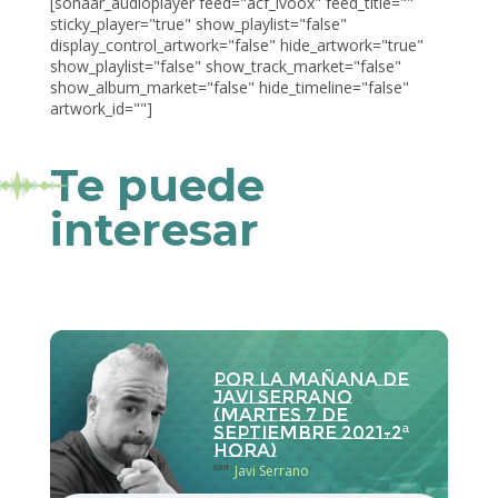
[sonaar_audioplayer feed="acf_ivoox" feed_title=""
sticky_player="true" show_playlist="false"
display_control_artwork="false" hide_artwork="true"
show_playlist="false" show_track_market="false"
show_album_market="false" hide_timeline="false"
artwork_id=""]
Te puede
interesar
Por la Mañana de
Javi Serrano
(martes 7 de
septiembre 2021-2ª
hora)
con
Javi Serrano