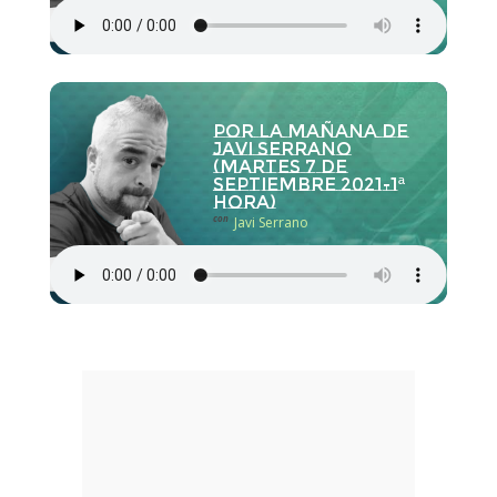
Por la Mañana de
Javi Serrano
(martes 7 de
septiembre 2021-1ª
hora)
con
Javi Serrano