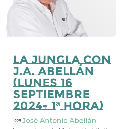
La Jungla con
J.A. Abellán
(Lunes 16
Septiembre
2024- 1ª Hora)
José Antonio Abellán
con