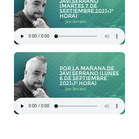
Javi Serrano
(martes 7 de
septiembre 2021-1ª
hora)
con
Javi Serrano
Por la Mañana de
Javi Serrano (lunes
6 de septiembre
2021-1ª hora)
con
Javi Serrano