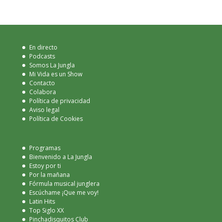
En directo
Podcasts
Somos La Jungla
Mi Vida es un Show
Contacto
Colabora
Política de privacidad
Aviso legal
Política de Cookies
Programas
Bienvenido a La Jungla
Estoy por ti
Por la mañana
Fórmula musical junglera
Escúchame ¡Que me voy!
Latin Hits
Top Siglo XX
Pinchadisquitos Club