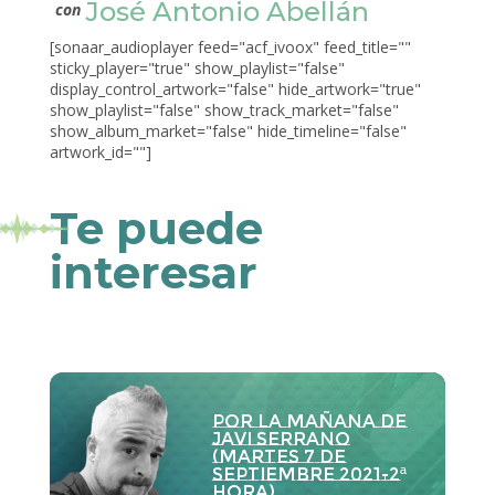
José Antonio Abellán
con
[sonaar_audioplayer feed="acf_ivoox" feed_title=""
sticky_player="true" show_playlist="false"
display_control_artwork="false" hide_artwork="true"
show_playlist="false" show_track_market="false"
show_album_market="false" hide_timeline="false"
artwork_id=""]
Te puede
interesar
Por la Mañana de
Javi Serrano
(martes 7 de
septiembre 2021-2ª
hora)