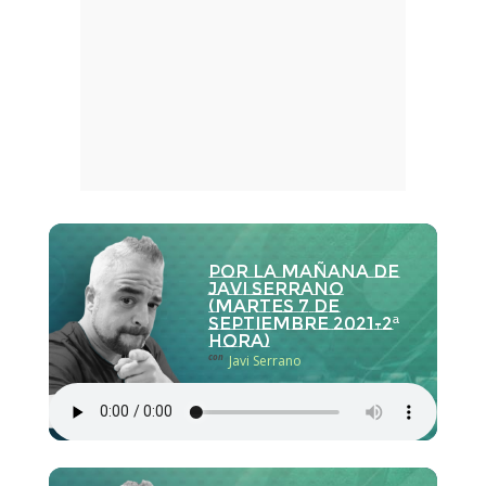
Por la Mañana de
Javi Serrano
(martes 7 de
septiembre 2021-2ª
hora)
con
Javi Serrano