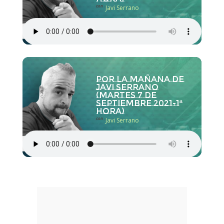
con
Javi Serrano
Por la Mañana de
Javi Serrano
(martes 7 de
septiembre 2021-1ª
hora)
con
Javi Serrano