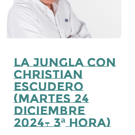
La Jungla con
Christian
Escudero
(Martes 24
Diciembre
2024- 3ª Hora)