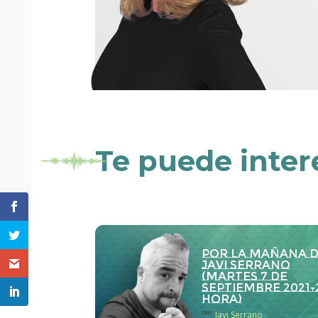
Te puede inter
Por la Mañana 
Javi Serrano
(martes 7 de
septiembre 2021-
hora)
con
Javi Serrano