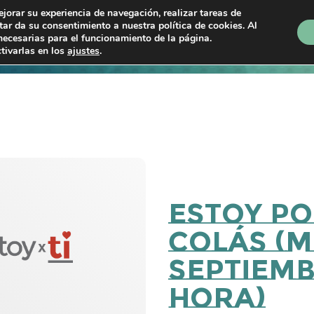
ejorar su experiencia de navegación, realizar tareas de
ptar da su consentimiento a nuestra política de cookies. Al
necesarias para el funcionamiento de la página.
Próximos shows
En directo
Programas
P
tivarlas en los
ajustes
.
Estoy Po
Colás (M
Septiembr
hora)