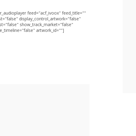
r_audioplayer feed="acf_ivoox" feed_title=""
st="false" display_control_artwork="false"
st="false" show_track_market="false"
_timeline="false" artwork_id=""]