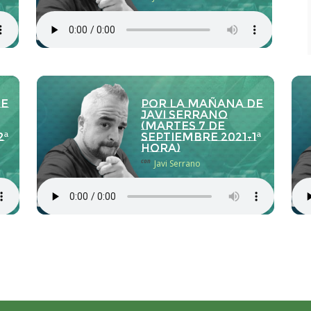
de
Por la Mañana de
Javi Serrano
(martes 7 de
2ª
septiembre 2021-1ª
hora)
con
Javi Serrano