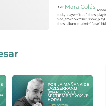
Mara Colás
con
[sonaa
sticky_player="true" show_playli
hide_artwork="true" show_playli
show_album_market="false" hide
esar
de
Por la Mañana de
Javi Serrano
(martes 7 de
2ª
septiembre 2021-1ª
hora)
con
Javi Serrano