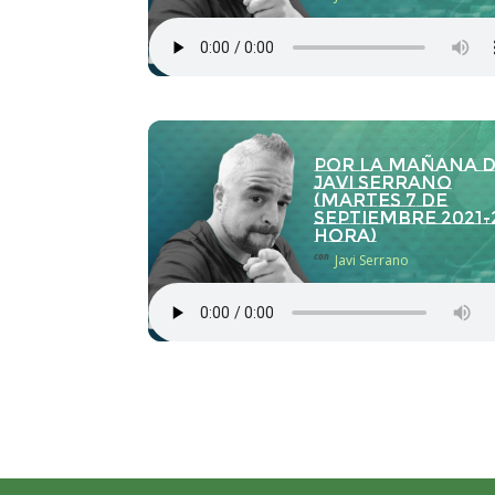
Por la Mañana 
Javi Serrano
(martes 7 de
septiembre 2021-
hora)
con
Javi Serrano