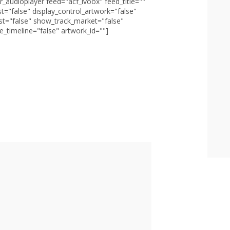
r_audioplayer feed="acf_ivoox" feed_title=""
st="false" display_control_artwork="false"
st="false" show_track_market="false"
_timeline="false" artwork_id=""]