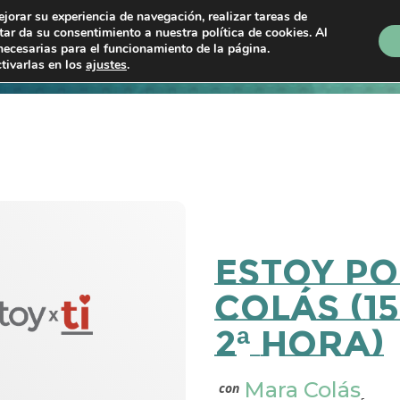
ejorar su experiencia de navegación, realizar tareas de
ptar da su consentimiento a nuestra política de cookies. Al
necesarias para el funcionamiento de la página.
Próximos shows
En directo
Programas
P
tivarlas en los
ajustes
.
Estoy Po
Colás (15
2ª hora)
Mara Colás
con