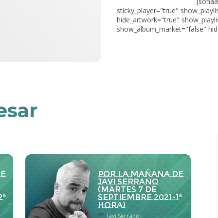
[sonaa
sticky_player="true" show_playli
hide_artwork="true" show_playli
show_album_market="false" hide
esar
de
Por la Mañana de
Javi Serrano
(martes 7 de
2ª
septiembre 2021-1ª
hora)
con
Javi Serrano