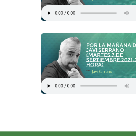
Por la Mañana 
Javi Serrano
(martes 7 de
septiembre 2021-
hora)
con
Javi Serrano