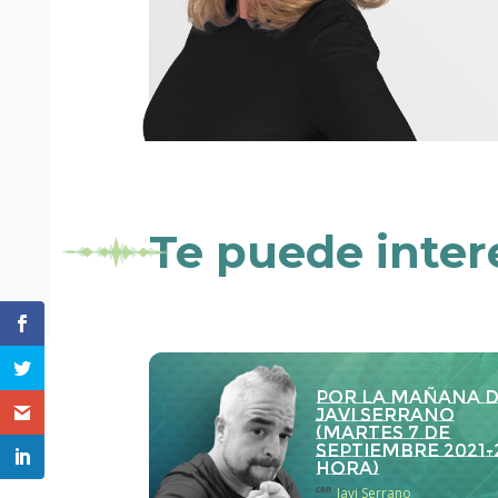
Te puede inter
Por la Mañana 
Javi Serrano
(martes 7 de
septiembre 2021-
hora)
con
Javi Serrano