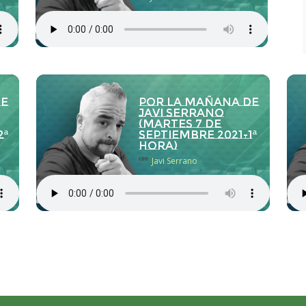
de
Por la Mañana de
Javi Serrano
(martes 7 de
2ª
septiembre 2021-1ª
hora)
con
Javi Serrano