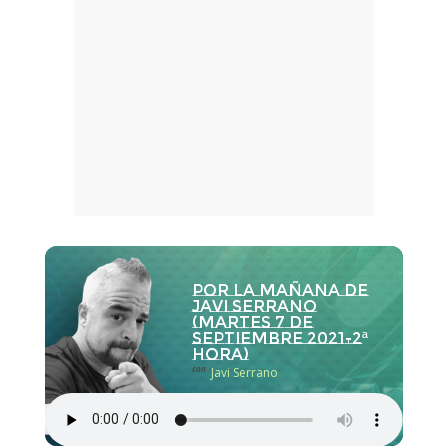
Por la Mañana de
Javi Serrano
(martes 7 de
septiembre 2021-2ª
hora)
con
Javi Serrano