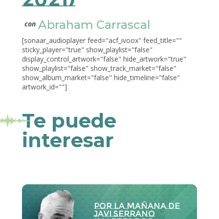
Abraham Carrascal
con
[sonaar_audioplayer feed="acf_ivoox" feed_title=""
sticky_player="true" show_playlist="false"
display_control_artwork="false" hide_artwork="true"
show_playlist="false" show_track_market="false"
show_album_market="false" hide_timeline="false"
artwork_id=""]
Te puede
interesar
Por la Mañana de
Javi Serrano