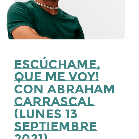
Escúchame,
que me voy!
con Abraham
Carrascal
(lunes 13
septiembre
2021)