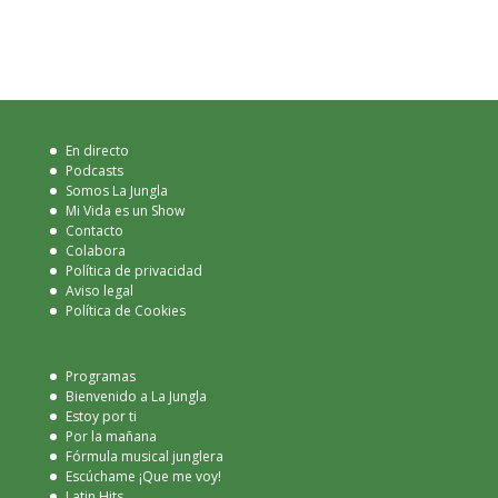
En directo
Podcasts
Somos La Jungla
Mi Vida es un Show
Contacto
Colabora
Política de privacidad
Aviso legal
Política de Cookies
Programas
Bienvenido a La Jungla
Estoy por ti
Por la mañana
Fórmula musical junglera
Escúchame ¡Que me voy!
Latin Hits