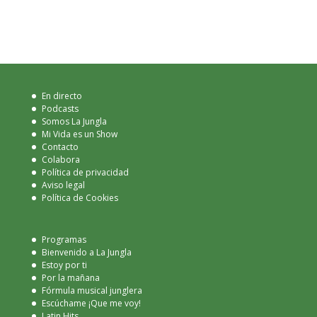
En directo
Podcasts
Somos La Jungla
Mi Vida es un Show
Contacto
Colabora
Política de privacidad
Aviso legal
Política de Cookies
Programas
Bienvenido a La Jungla
Estoy por ti
Por la mañana
Fórmula musical junglera
Escúchame ¡Que me voy!
Latin Hits