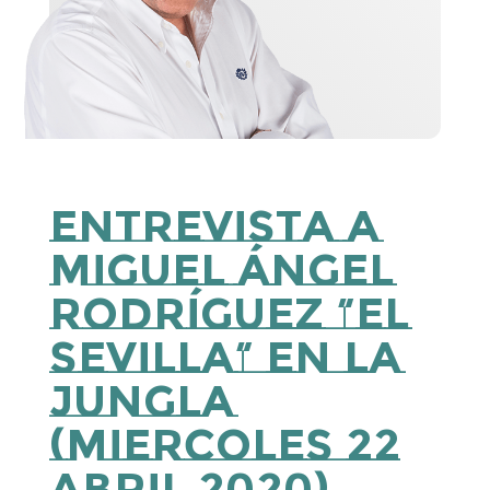
Entrevista a
Miguel Ángel
Rodríguez “El
Sevilla” en La
Jungla
(miercoles 22
abril 2020)