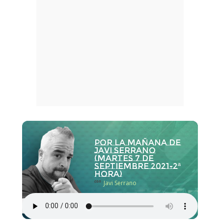
Por la Mañana de
Javi Serrano
(martes 7 de
septiembre 2021-2ª
hora)
con
Javi Serrano