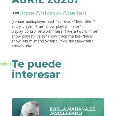
José Antonio Abellán
con
[sonaar_audioplayer feed="acf_ivoox" feed_title=""
sticky_player="true" show_playlist="false"
display_control_artwork="false" hide_artwork="true"
show_playlist="false" show_track_market="false"
show_album_market="false" hide_timeline="false"
artwork_id=""]
Te puede
interesar
Por la Mañana de
Javi Serrano