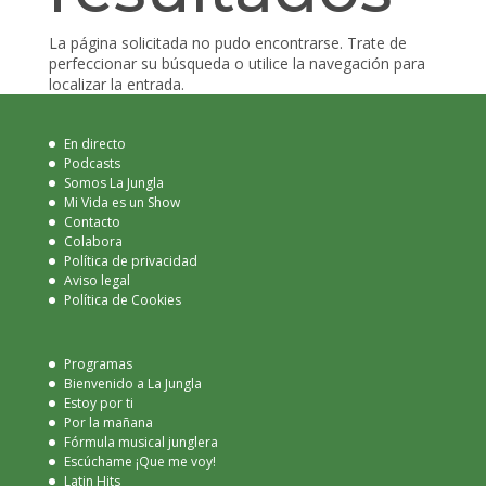
La página solicitada no pudo encontrarse. Trate de
perfeccionar su búsqueda o utilice la navegación para
localizar la entrada.
En directo
Podcasts
Somos La Jungla
Mi Vida es un Show
Contacto
Colabora
Política de privacidad
Aviso legal
Política de Cookies
Programas
Bienvenido a La Jungla
Estoy por ti
Por la mañana
Fórmula musical junglera
Escúchame ¡Que me voy!
Latin Hits